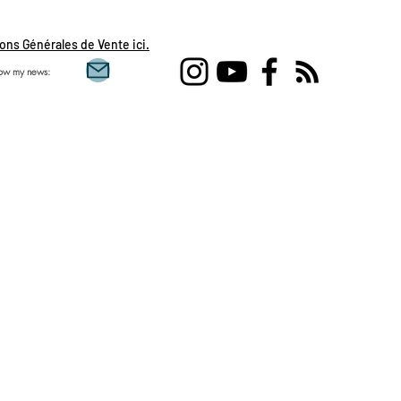
ons Générales de Vente ici.
low my news:
Single love clairvoy
flames, daily draw, 
feminine, sacred mas
Aquarius, Taurus, Pi
Gemini , clairvoyanc
development, spirit