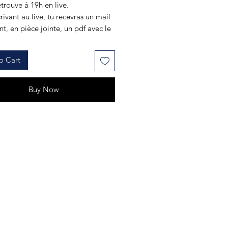
trouve à 19h en live.
crivant au live, tu recevras un mail
t, en pièce jointe, un pdf avec le
live et son mot de passe .
 peux pas être présent en live, tu
o Cart
cès au replay qui restera
ble pendant 1mois.
 l'heure.
Buy Now
our ta Présence. 🙏✨