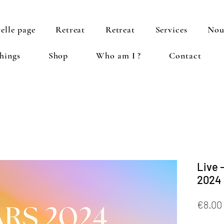
elle page
Retreat
Retreat
Services
Nou
hings
Shop
Who am I ?
Contact
Live 
2024 
€8.00