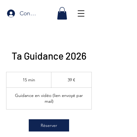
Connexion
Ta Guidance 2026
39
euros
15 min
1
39 €
5
m
Guidance en vidéo (lien envoyé par
i
mail)
n
Réserver