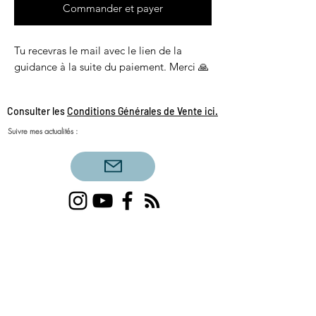
Commander et payer
Tu recevras le mail avec le lien de la
guidance à la suite du paiement. Merci 🙏
Consulter les
Conditions Générales de Vente ici.
Suivre mes actualités :
Voyance amour célibataire, voyance amour
triangulaire, flammes jumelles, tirage du jour,
couples sacrés, amour sacré, féminin sacré,
masculin sacré, bélier, scorpion, lion, sagittaire,
verseau, taureau, poisson, capricorne, cancer,
balance, vierge, gémeaux, voyance amour
2020, coach de vie, développement personnel,
accompagnement spirituel, voyance du jour,