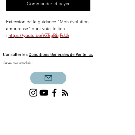
Commander et payer
Extension de la guidance "Mon évolution
amoureuse" dont voici le lien
:
https://youtu.be/VZRgBbjFcUk
Consulter les
Conditions Générales de Vente ici.
Suivre mes actualités :
Voyance amour célibataire, voyance amour
triangulaire, flammes jumelles, tirage du jour,
couples sacrés, amour sacré, féminin sacré,
masculin sacré, bélier, scorpion, lion, sagittaire,
verseau, taureau, poisson, capricorne, cancer,
balance, vierge, gémeaux, voyance amour