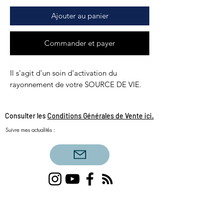
Ajouter au panier
Commander et payer
Il s'agit d'un soin d'activation du
rayonnement de votre SOURCE DE VIE.
Consulter les
Conditions Générales de Vente ici.
Suivre mes actualités :
Voyance amour célibataire, voyance amour
triangulaire, flammes jumelles, tirage du jour,
couples sacrés, amour sacré, féminin sacré,