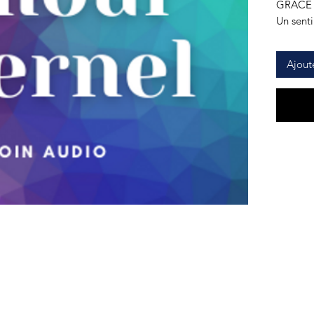
GRÂCE 
Un sent
d'amour 
d'autre 
Ajout
J'ai l'h
audio 
Un pur i