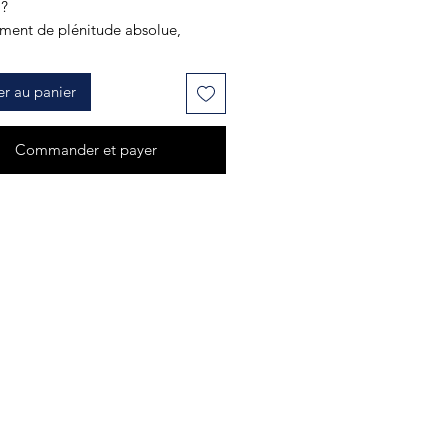
?
iment de plénitude absolue,
inconditionnel où plus rien
autour n'existe ?
er au panier
onneur d'avoir canalisé le soin
AMOUR ETERNEL.
Commander et payer
nstant de grâce, un voyage...