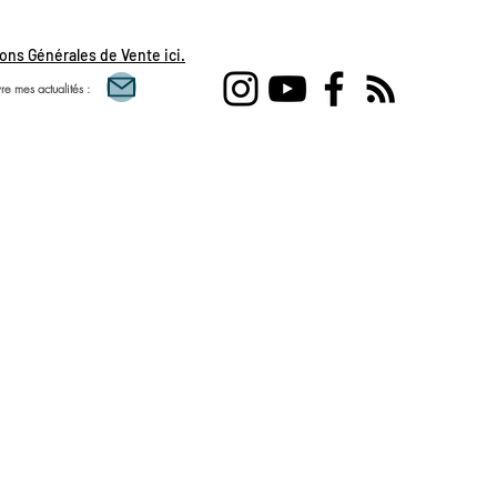
ons Générales de Vente ici.
re mes actualités :
Voyance amour célib
flammes jumelles, t
féminin sacré, mascul
verseau, taureau, po
gémeaux, voyance a
personnel, accompag