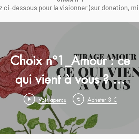
z ci-dessous pour la visionner (sur donation, min
Choix n°1_Amour : ce
qui vient à vous ? 💗
GUIDANCE
€
Voir aperçu
Acheter 3 €
SENTIMENTALE