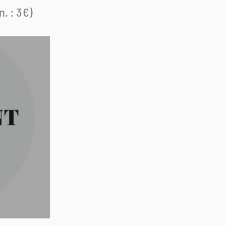
. : 3€)