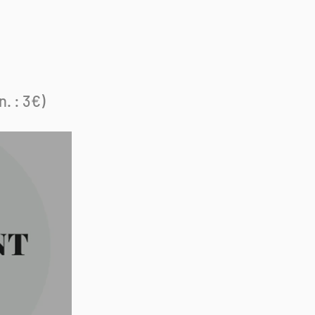
. : 3€)