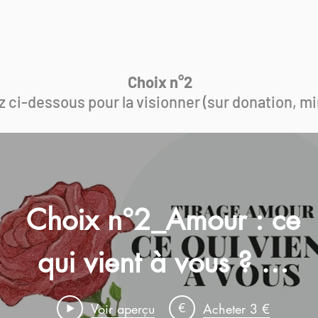
Choix n°2
z ci-dessous pour la visionner (sur donation, min
Choix n°2_Amour : ce
qui vient à vous ? 💗
GUIDANCE
€
Voir aperçu
Acheter 3 €