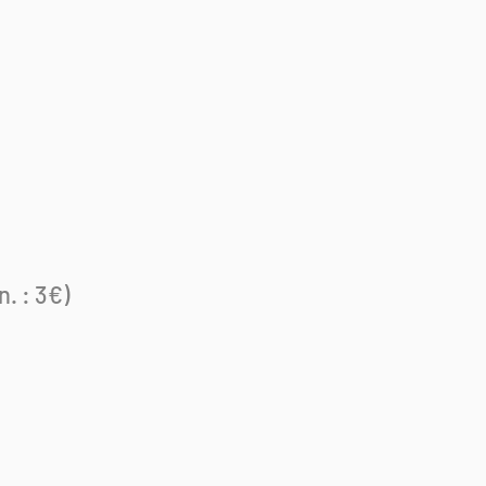
. : 3€)