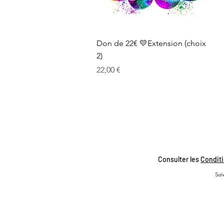
Aperçu rapide
Don de 22€ 💛Extension (choix
2)
Prix
22,00 €
Consulter les
Conditi
Suiv