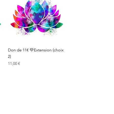
Aperçu rapide
Don de 11€ 💛Extension (choix
2)
Prix
11,00 €