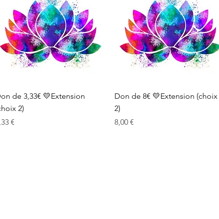
Aperçu rapide
Aperçu rapide
on de 3,33€ 💛Extension
Don de 8€ 💛Extension (choix
choix 2)
2)
rix
Prix
,33 €
8,00 €