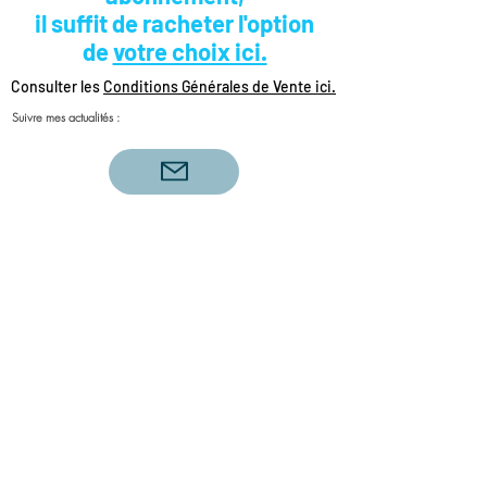
il suffit de racheter l'option
de
votre choix ici.
Consulter les
Conditions Générales de Vente ici.
Suivre mes actualités :
Voyance amour célibataire, voyance amour
triangulaire, flammes jumelles, tirage du jour,
couples sacrés, amour sacré, féminin sacré,
masculin sacré, bélier, scorpion, lion, sagittaire,
verseau, taureau, poisson, capricorne, cancer,
balance, vierge, gémeaux, voyance amour
2020, coach de vie, développement personnel,
accompagnement spirituel, voyance du jour,
guidance du jour, divine guidance, tirage
sentimental, thérapeute énergétique, bio
énergéticienne, PNL, soins énergétiques, Laura
intuitive, Lily Shaylee, Irene Rust Tarot,