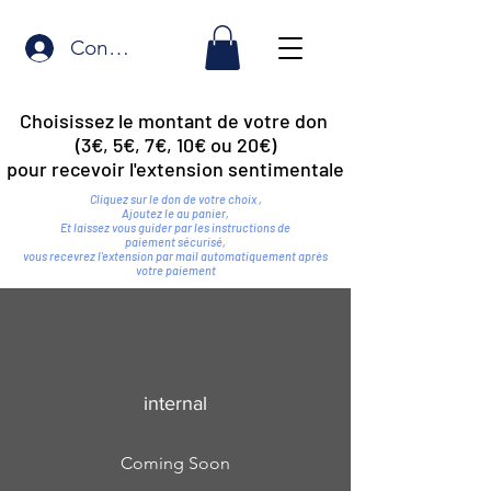
Connexion
Choisissez le montant de votre don
(3€, 5€, 7€, 10€ ou 20€)
pour recevoir l'extension sentimentale
Cliquez sur le don de votre choix ,
Ajoutez le au panier,
Et laissez vous guider par les instructions de
paiement sécurisé,
vous recevrez l'extension par mail automatiquement après
votre paiement
internal
Coming Soon