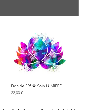
Don de 22€ 💛 Soin LUMIÈRE
Don de 11€ 💛 Soin LU
Prix
Prix
22,00 €
11,00 €