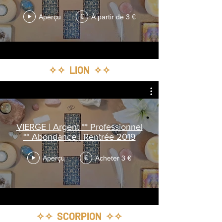
Aperçu
À partir de 3 €
€
✧✧ LION ✧✧
VIERGE | Argent ** Professionnel
** Abondance | Rentrée 2019
Aperçu
Acheter 3 €
€
✧✧ SCORPION ✧✧