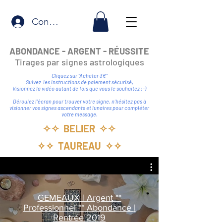
Connexion
ABONDANCE - ARGENT - RÉUSSITE
Tirages par signes astrologiques
Cliquez sur "Acheter 3€"
Suivez
les instructions de paiement sécurisé,
Visionnez la vidéo autant de fois que vous le souhaitez :-)
Déroulez l'écran pour trouver votre signe, n'hésitez pas à
visionner vos signes ascendants et lunaires pour compléter
votre message.
✧✧ BELIER ✧✧
✧✧ TAUREAU ✧✧
GEMEAUX | Argent **
Professionnel ** Abondance |
Rentrée 2019