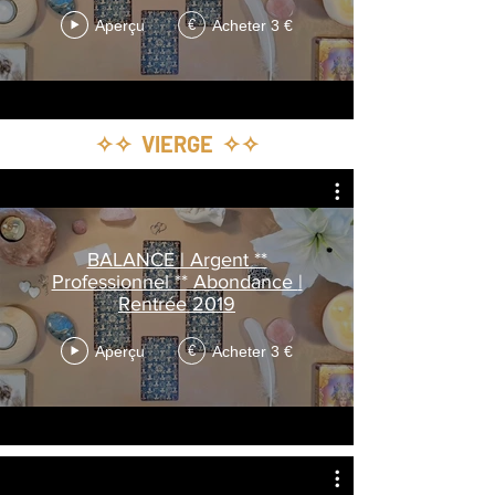
Aperçu
Acheter 3 €
€
✧✧ VIERGE ✧✧
BALANCE | Argent **
Professionnel ** Abondance |
Rentrée 2019
Aperçu
Acheter 3 €
€