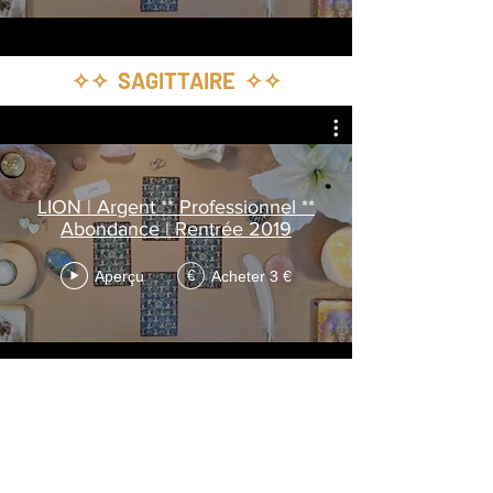
✧✧ SAGITTAIRE ✧✧
LION | Argent ** Professionnel **
Abondance | Rentrée 2019
Aperçu
Acheter 3 €
€
✧✧ POISSON ✧✧