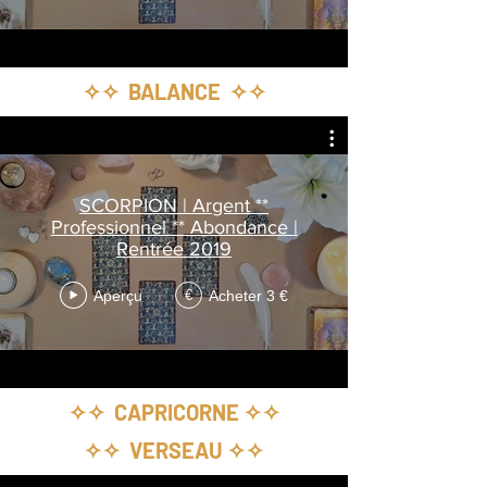
✧✧ BALANCE ✧✧
SCORPION | Argent **
Professionnel ** Abondance |
Rentrée 2019
Aperçu
Acheter 3 €
€
✧✧ CAPRICORNE ✧✧
✧✧ VERSEAU ✧✧